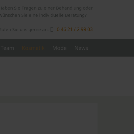
Haben Sie Fragen zu einer Behandlung oder
wünschen Sie eine individuelle Beratung?
0 46 21 / 2 99 03
Rufen Sie uns gerne an:
Navigation
Team
Kosmetik
Mode
News
überspringen
CooLifting
Plasma Behandlung
Hautverjüngung mit IPL