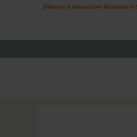
Basisbehan
Clarins
QMS
Extra für M