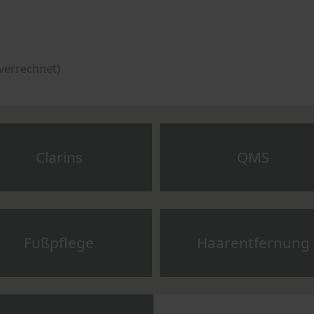
verrechnet)
Clarins
QMS
Fußpflege
Haarentfernung