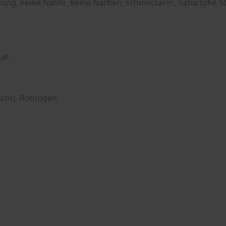
utung, keine Nähte, keine Narben, schmerzarm, natürliche S
ar.
cht), Rötungen