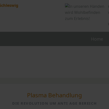
Home
dlung
Handpflege
Fußpflege
Haarentfernung
änner
- mit IPL
- mit Waxing
Plasma Behandlung
DIE REVOLUTION UM ANTI AGE BEREICH